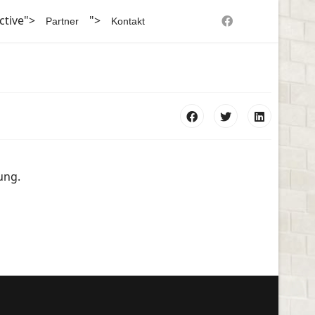
ctive">
">
Partner
Kontakt
ung.